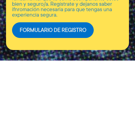
bien y seguro/a. Regístrate y dejanos saber
ifnromación necesaria para que tengas una
experiencia segura.
FORMULARIO DE REGISTRO
CUIDAMOS A LAS
FAMILIAS EN EL
APRENDIZAJE
Cada viaje es una aventura, y cada aventura trae
sus propios retos. Estamos para resolver tus
dudas.