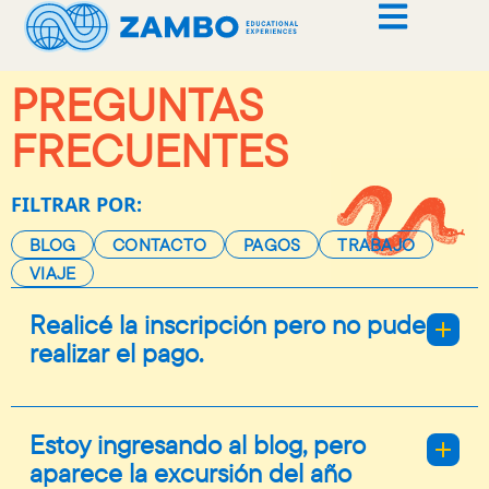
PREGUNTAS
FRECUENTES
FILTRAR POR:
BLOG
CONTACTO
PAGOS
TRABAJO
VIAJE
Realicé la inscripción pero no pude
realizar el pago.
Ingresa nuevamente a través del acceso
directo de inscripción. Digita el tipo y número
Estoy ingresando al blog, pero
de documento del estudiante, presiona 'Enter'
aparece la excursión del año
y continúa hasta la sección de facturación