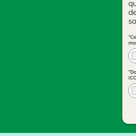
qu
de
so
"Ce
mom
"Do
(CC