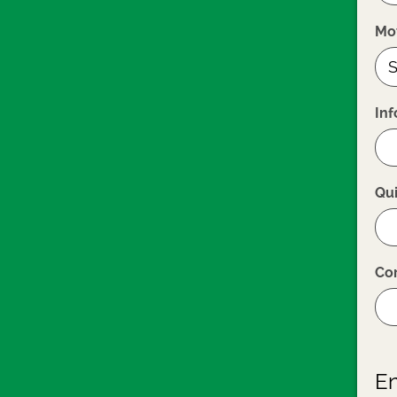
Mot
Inf
Qui
Cor
En