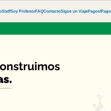
o
Staff
Soy Profesor
FAQ
Contacto
Sigue un Viaje
Pagos/Pago