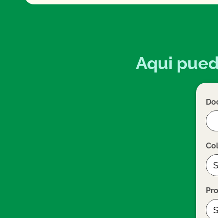
Aqui puede
Do
Col
Pr