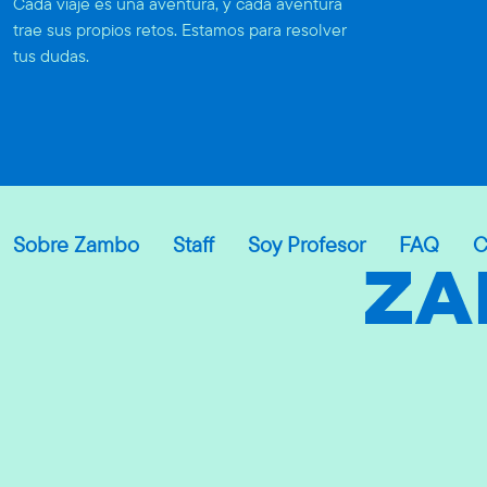
Cada viaje es una aventura, y cada aventura
trae sus propios retos. Estamos para resolver
tus dudas.
Sobre Zambo
Staff
Soy Profesor
FAQ
C