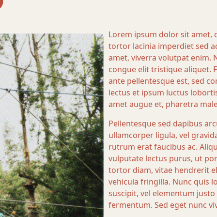
Lorem ipsum dolor sit amet, co
tortor lacinia imperdiet sed ac
amet, viverra volutpat enim.
congue elit tristique aliquet. 
ante pellentesque est, sed c
lectus et ipsum luctus loborti
amet augue et, pharetra mal
Pellentesque sed dapibus arcu
ullamcorper ligula, vel gravid
rutrum erat faucibus ac. Aliq
vulputate lectus purus, ut po
tortor diam, vitae hendrerit 
vehicula fringilla. Nunc quis
suscipit, vel elementum just
fermentum. Sed eget nunc vive