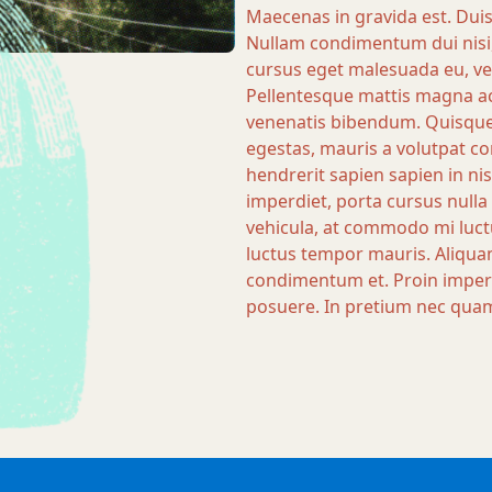
Maecenas in gravida est. Dui
Nullam condimentum dui nisi, 
cursus eget malesuada eu, ve
Pellentesque mattis magna ac
venenatis bibendum. Quisque 
egestas, mauris a volutpat con
hendrerit sapien sapien in ni
imperdiet, porta cursus null
vehicula, at commodo mi luct
luctus tempor mauris. Aliquam 
condimentum et. Proin imperd
posuere. In pretium nec quam