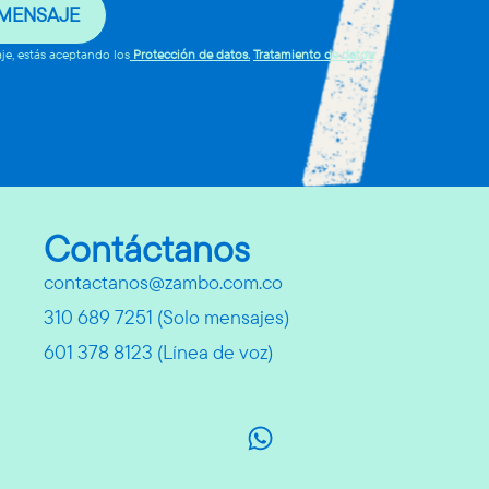
 MENSAJE
aje, estás aceptando los
Protección de datos.
Tratamiento de datos
Contáctanos
contactanos@zambo.com.co
310 689 7251 (Solo mensajes)
601 378 8123 (Línea de voz)