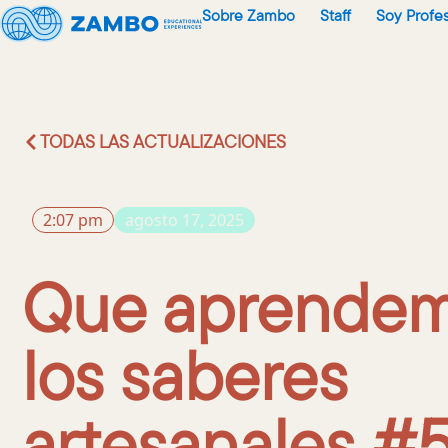
Sobre Zambo
Staff
Soy Profe
TODAS LAS ACTUALIZACIONES
2:07 pm
agosto 17, 2025
Que aprendem
los saberes
artesanales #