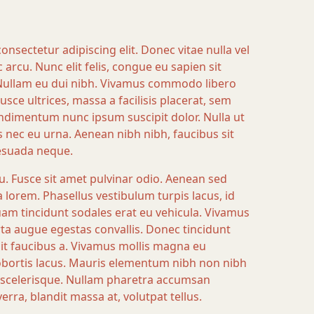
nsectetur adipiscing elit. Donec vitae nulla vel
 arcu. Nunc elit felis, congue eu sapien sit
 Nullam eu dui nibh. Vivamus commodo libero
Fusce ultrices, massa a facilisis placerat, sem
ondimentum nunc ipsum suscipit dolor. Nulla ut
s nec eu urna. Aenean nibh nibh, faucibus sit
esuada neque.
. Fusce sit amet pulvinar odio. Aenean sed
a lorem. Phasellus vestibulum turpis lacus, id
uam tincidunt sodales erat eu vehicula. Vivamus
rta augue egestas convallis. Donec tincidunt
elit faucibus a. Vivamus mollis magna eu
 lobortis lacus. Mauris elementum nibh non nibh
o scelerisque. Nullam pharetra accumsan
rra, blandit massa at, volutpat tellus.