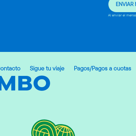
ENVIAR
Al enviar el mens
ontacto
Sigue tu viaje
Pagos/Pagos a cuotas