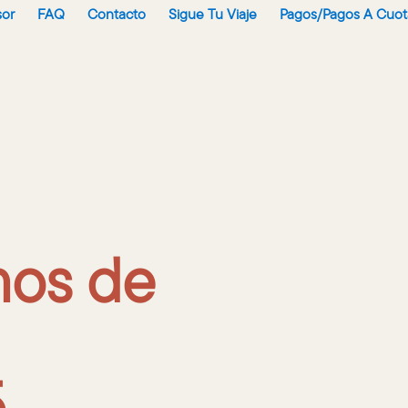
sor
FAQ
Contacto
Sigue Tu Viaje
Pagos/Pagos A Cuot
os de
5